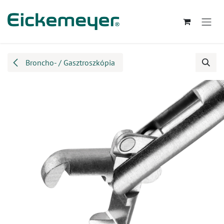
Kihagyás és továbblépés a tartalomhoz
Broncho- / Gasztroszkópia