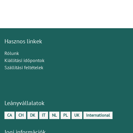
Hasznos linkek
Rólunk
Kiállítási időpontok
Szállítási feltételek
Leányvállalatok
CA
CH
DK
IT
NL
PL
UK
International
Jogi információk