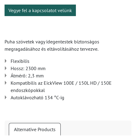
Vegye fel a kapcsolatot velünk
Puha szövetek vagy idegentestek biztonságos
megragadásához és eltávolításához tervezve.
Flexibilis
Hossz: 2300 mm
Átmérő: 2,3 mm
Kompatibilis az EickView 100E / 150L HD / 150E
endoszkópokkal
Autoklávozható 134 °C-ig
Alternative Products