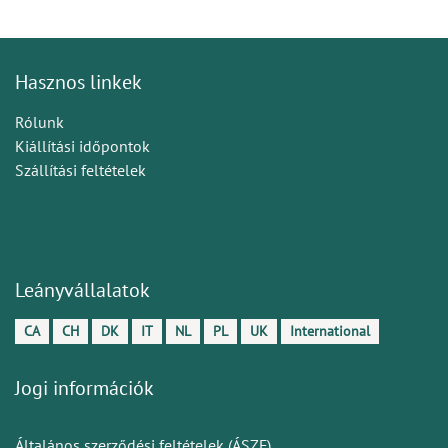
Hasznos linkek
Rólunk
Kiállítási időpontok
Szállítási feltételek
Leányvállalatok
CA
CH
DK
IT
NL
PL
UK
International
Jogi információk
Általános szerződési feltételek (ÁSZF)