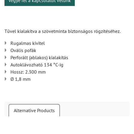
Vegye fel a kapcsolatot velünk
Tűvel kialakítva a szövetminta biztonságos rögzítéséhez.
Rugalmas kivitel
Ovális pofák
Perforált (ablakos) kialakítás
Autoklávozható 134 °C-ig
Hossz: 2.300 mm
Ø 1,8 mm
Alternative Products