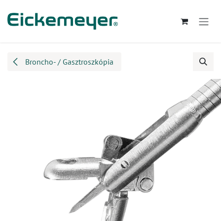
Kihagyás és továbblépés a tartalomhoz
Broncho- / Gasztroszkópia