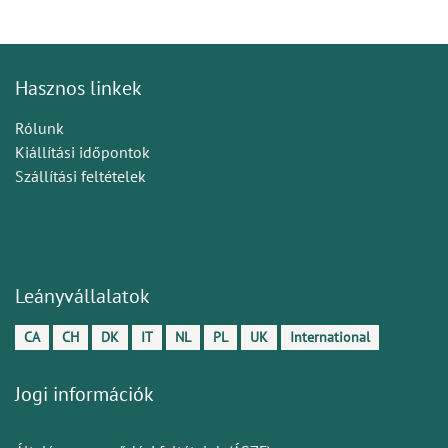
Hasznos linkek
Rólunk
Kiállítási időpontok
Szállítási feltételek
Leányvállalatok
CA
CH
DK
IT
NL
PL
UK
International
Jogi információk