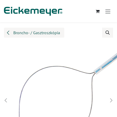
Kihagyás és továbblépés a tartalomhoz
Broncho- / Gasztroszkópia