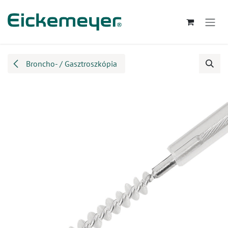
Kihagyás és továbblépés a tartalomhoz
Broncho- / Gasztroszkópia