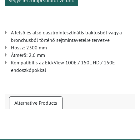
Vegye fel a kapcsolatot velünk
A felső és alsó gasztrointesztinális traktusból vagy a
bronchusból történő sejt­mintavételre tervezve
Hossz: 2300 mm
Átmérő: 2,6 mm
Kompatibilis az EickView 100E / 150L HD / 150E
endoszkópokkal
Alternative Products