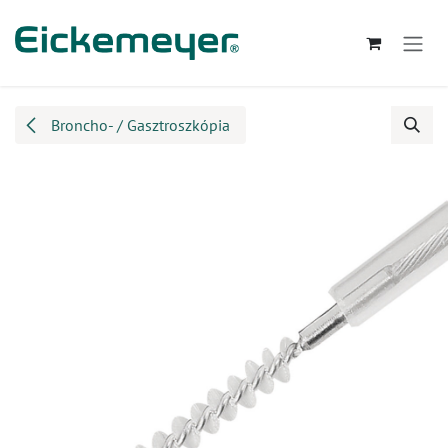
Kihagyás és továbblépés a tartalomhoz
Broncho- / Gasztroszkópia