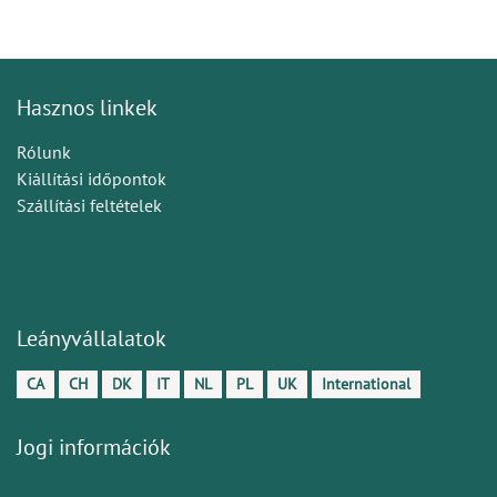
Hasznos linkek
Rólunk
Kiállítási időpontok
Szállítási feltételek
Leányvállalatok
CA
CH
DK
IT
NL
PL
UK
International
Jogi információk