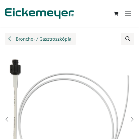
Kihagyás és továbblépés a tartalomhoz
Broncho- / Gasztroszkópia