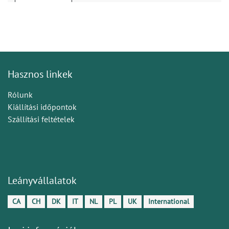
Hasznos linkek
Rólunk
Kiállítási időpontok
Szállítási feltételek
Leányvállalatok
CA
CH
DK
IT
NL
PL
UK
International