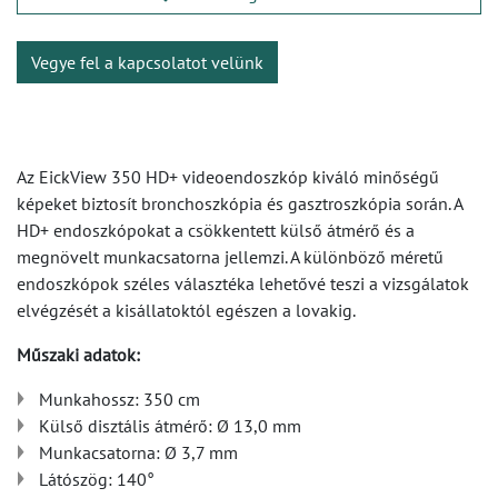
Vegye fel a kapcsolatot velünk
Az EickView 350 HD+ videoendoszkóp kiváló minőségű
képeket biztosít bronchoszkópia és gasztroszkópia során. A
HD+ endoszkópokat a csökkentett külső átmérő és a
megnövelt munkacsatorna jellemzi. A különböző méretű
endoszkópok széles választéka lehetővé teszi a vizsgálatok
elvégzését a kisállatoktól egészen a lovakig.
Műszaki adatok:
Munkahossz: 350 cm
Külső disztális átmérő: Ø 13,0 mm
Munkacsatorna: Ø 3,7 mm
Látószög: 140°