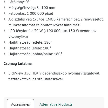
Látóirány: 0°
Mélységélesség: 3–100 mm
Felbontás: 1 000 000 pixel
A disztális vég 1/6"-os CMOS kamerachipet, 2 fényvezetőt,
munkacsatornát és öblítőfúvókát tartalmaz
LED fényforrás: 30 W (>190 000 lux, 150 W xenonhoz
viszonyítva)
Hajlíthatóság felfelé: 180°
Hajlíthatóság lefelé: 180°
Hajlíthatóság jobbra/balra: 160°
Csomag tartalma
EickView 350 HD+ videoendoszkóp nyomásvizsgálóval,
tisztítókefével és szállítótáskával
Accessories
Alternative Products