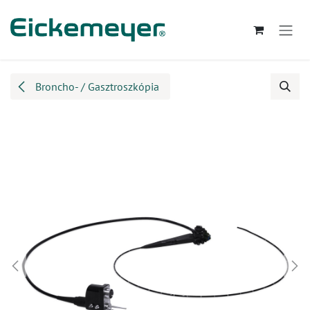
Kihagyás és továbblépés a tartalomhoz
Broncho- / Gasztroszkópia