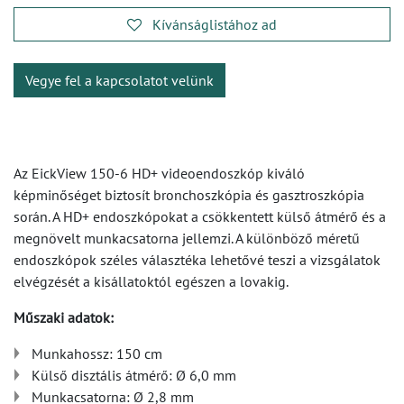
Kívánságlistához ad
Vegye fel a kapcsolatot velünk
Az EickView 150-6 HD+ videoendoszkóp kiváló
képminőséget biztosít bronchoszkópia és gasztroszkópia
során. A HD+ endoszkópokat a csökkentett külső átmérő és a
megnövelt munkacsatorna jellemzi. A különböző méretű
endoszkópok széles választéka lehetővé teszi a vizsgálatok
elvégzését a kisállatoktól egészen a lovakig.
Műszaki adatok:
Munkahossz: 150 cm
Külső disztális átmérő: Ø 6,0 mm
Munkacsatorna: Ø 2,8 mm