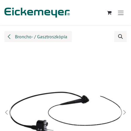
Kihagyás és továbblépés a tartalomhoz
Broncho- / Gasztroszkópia