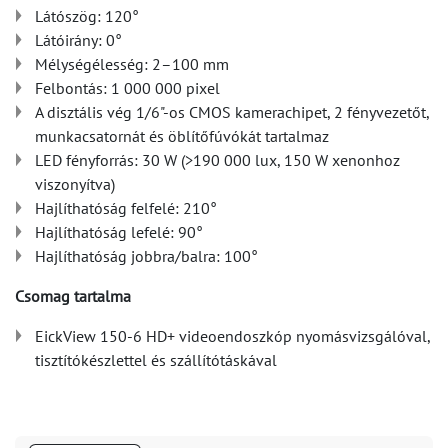
Látószög: 120°
Látóirány: 0°
Mélységélesség: 2–100 mm
Felbontás: 1 000 000 pixel
A disztális vég 1/6"-os CMOS kamerachipet, 2 fényvezetőt,
munkacsatornát és öblítőfúvókát tartalmaz
LED fényforrás: 30 W (>190 000 lux, 150 W xenonhoz
viszonyítva)
Hajlíthatóság felfelé: 210°
Hajlíthatóság lefelé: 90°
Hajlíthatóság jobbra/balra: 100°
Csomag tartalma
EickView 150-6 HD+ videoendoszkóp nyomásvizsgálóval,
tisztítókészlettel és szállítótáskával