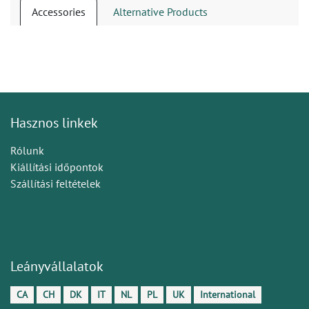
Accessories
Alternative Products
Hasznos linkek
Rólunk
Kiállítási időpontok
Szállítási feltételek
Leányvállalatok
CA
CH
DK
IT
NL
PL
UK
International