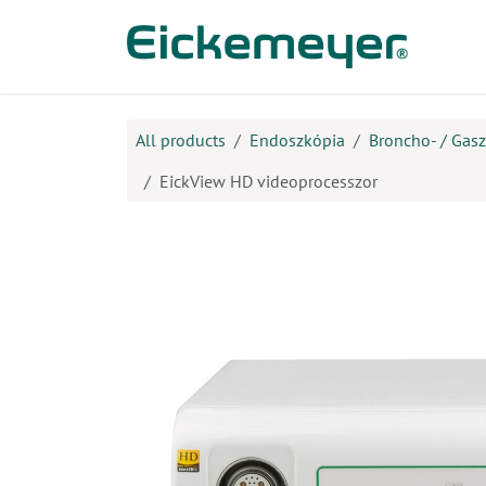
Kihagyás és továbblépés a tartalomhoz
​Ter
All products
Endoszkópia
Broncho- / Gasz
EickView HD videoprocesszor