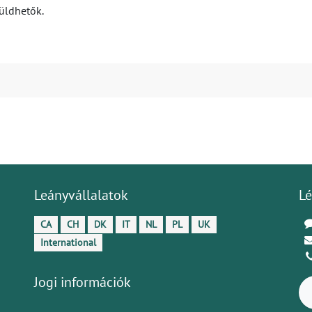
üldhetők.
Leányvállalatok
Lé
CA
CH
DK
IT
NL
PL
UK
International
Jogi információk