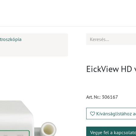
mékek
CPD
Ügyfélszolgálat
Állások
troszkópia
EickView HD 
Art. Nr.:
306167
Kívánságlistához a
Vegye fel a kapcsolat