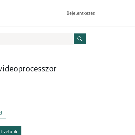
Bejelentkezés
videoprocesszor
d
ot velünk