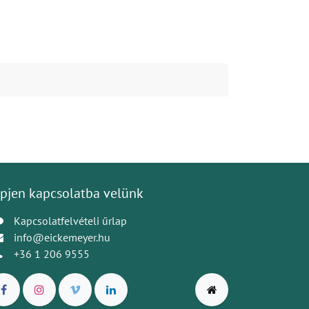
pjen kapcsolatba velünk
Kapcsolatfelvételi űrlap
info@eickemeyer.hu
+36 1 206 9555