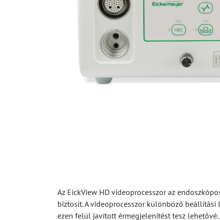
Az EickView HD videoprocesszor az endoszkópos 
biztosít. A videoprocesszor különböző beállítá
ezen felül javított érmegjelenítést tesz lehető