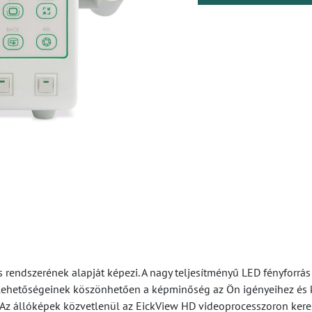
rendszerének alapját képezi. A nagy teljesítményű LED fényforrá
si lehetőségeinek köszönhetően a képminőség az Ön igényeihez és
vé. Az állóképek közvetlenül az EickView HD videoprocesszoron ke