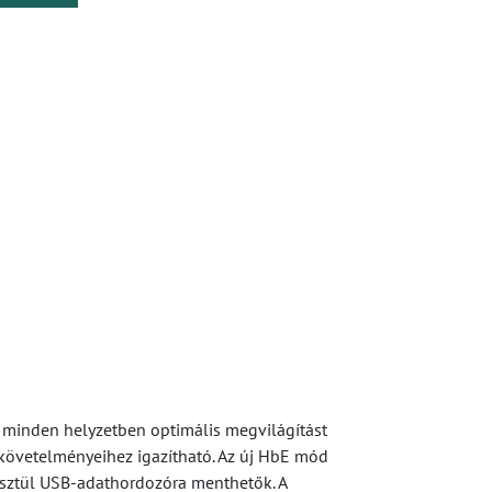
s minden helyzetben optimális megvilágítást
 követelményeihez igazítható. Az új HbE mód
resztül USB-adathordozóra menthetők. A