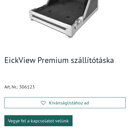
EickView Premium szállítótáska
Art. Nr.:
306123
Kívánságlistához ad
Vegye fel a kapcsolatot velünk