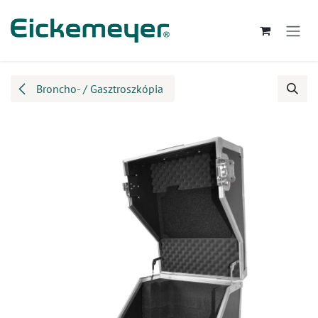
Kihagyás és továbblépés a tartalomhoz
Broncho- / Gasztroszkópia