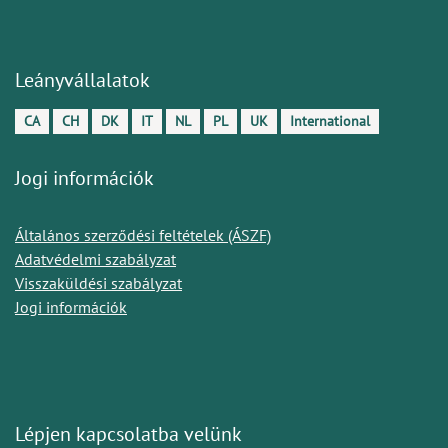
Leányvállalatok
CA
CH
DK
IT
NL
PL
UK
International
Jogi információk
Általános szerződési feltételek (ÁSZF)
Adatvédelmi szabályzat
Visszaküldési szabályzat
Jogi információk
Lépjen kapcsolatba velünk