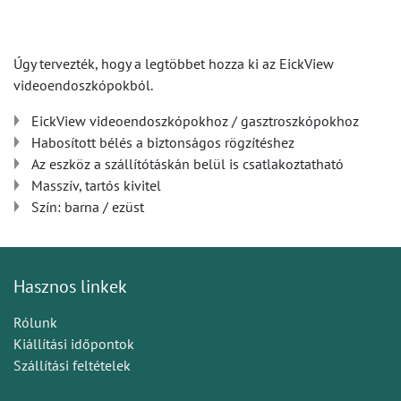
Úgy tervezték, hogy a legtöbbet hozza ki az EickView
videoendoszkópokból.
EickView videoendoszkópokhoz / gasztroszkópokhoz
Habosított bélés a biztonságos rögzítéshez
Az eszköz a szállítótáskán belül is csatlakoztatható
Masszív, tartós kivitel
Szín: barna / ezüst
Hasznos linkek
Rólunk
Kiállítási időpontok
Szállítási feltételek