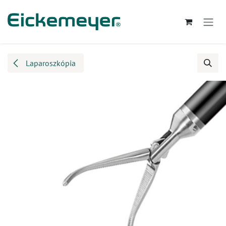
Kihagyás és továbblépés a tartalomhoz
Laparoszkópia