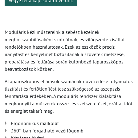
Vegye fel a kapcsolatot velünk
Moduláris kézi műszereink a sebész kezeinek
meghosszabbításaként szolgálnak, és világszerte kisállat-
rendelőkben használatosak. Ezek az eszközök precíz
irányítást és kényelmet biztosítanak a szövetek metszése,
preparálása és feltárása során különböző laparoszkópos
beavatkozások közben.
A laparoszkópos eljárások számának növekedése folyamatos
tisztítást és fertőtlenítést tesz szükségessé az aszepszis
fenntartása érdekében. A moduláris rendszer kialakítása
megkönnyíti a műszerek össze- és szétszerelését, ezáltal időt
és energiát takarít meg.
Ergonomikus markolat
360°-ban forgatható vezérlőgomb