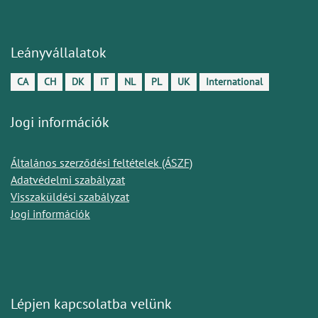
Leányvállalatok
CA
CH
DK
IT
NL
PL
UK
International
Jogi információk
Általános szerződési feltételek (ÁSZF)
Adatvédelmi szabályzat
Visszaküldési szabályzat
Jogi információk
Lépjen kapcsolatba velünk