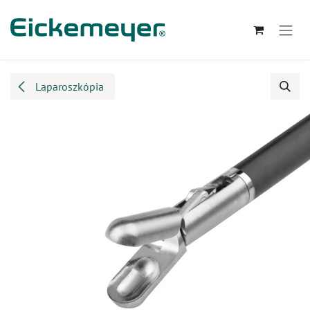
Kihagyás és továbblépés a tartalomhoz
Laparoszkópia