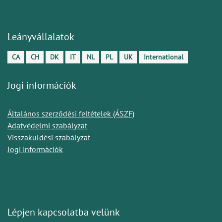
Leányvállalatok
CA
CH
DK
IT
NL
PL
UK
International
Jogi információk
Általános szerződési feltételek (ÁSZF)
Adatvédelmi szabályzat
Visszaküldési szabályzat
Jogi információk
Lépjen kapcsolatba velünk