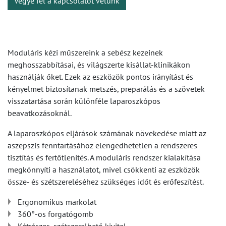
Vegye fel a kapcsolatot velünk
Moduláris kézi műszereink a sebész kezeinek
meghosszabbításai, és világszerte kisállat-klinikákon
használják őket. Ezek az eszközök pontos irányítást és
kényelmet biztosítanak metszés, preparálás és a szövetek
visszatartása során különféle laparoszkópos
beavatkozásoknál.
A laparoszkópos eljárások számának növekedése miatt az
aszepszis fenntartásához elengedhetetlen a rendszeres
tisztítás és fertőtlenítés. A moduláris rendszer kialakítása
megkönnyíti a használatot, mivel csökkenti az eszközök
össze- és szétszereléséhez szükséges időt és erőfeszítést.
Ergonomikus markolat
360°-os forgatógomb