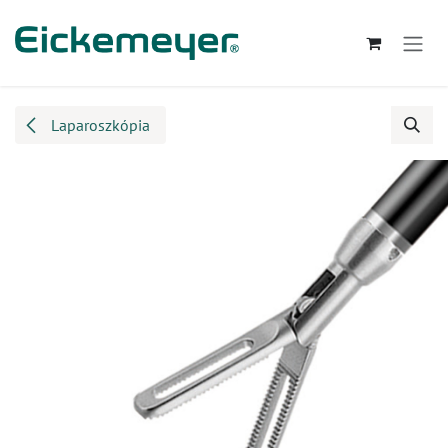
Kihagyás és továbblépés a tartalomhoz
Laparoszkópia