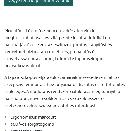
Vegye fel a kapcsolatot velünk
Moduláris kézi műszereink a sebész kezeinek
meghosszabbításai, és világszerte kisállat-klinikákon
használják őket. Ezek az eszközök pontos irányítást és
kényelmet biztosítanak metszés, preparálás és
szövetvisszatartás során, különféle laparoszkópos
beavatkozásoknál.
A laparoszkópos eljárások számának növekedése miatt az
aszepszis fenntartásához folyamatos tisztítás és fertőtlenítés
szükséges. A moduláris rendszer kialakítása megkönnyíti a
használatot, mivel csökkenti az eszközök össze- és
szétszereléséhez szükséges időt és ráfordítást.
Ergonomikus markolat
360°-os forgatógomb