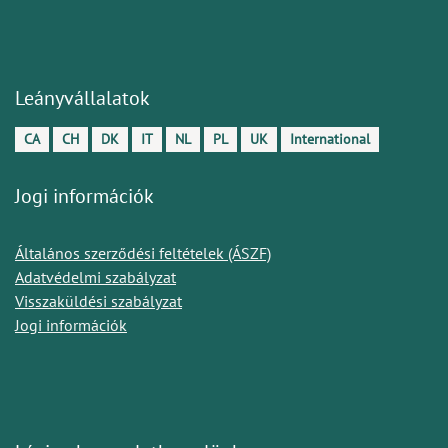
Leányvállalatok
CA
CH
DK
IT
NL
PL
UK
International
Jogi információk
Általános szerződési feltételek (ÁSZF)
Adatvédelmi szabályzat
Visszaküldési szabályzat
Jogi információk