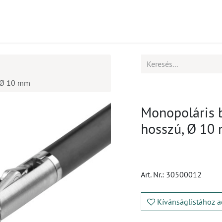
mékek
CPD
Ügyfélszolgálat
Állások
, Ø 10 mm
Monopoláris b
hosszú, Ø 10
Art. Nr.:
30500012
Kívánságlistához a