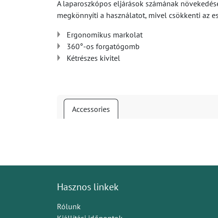
A laparoszkópos eljárások számának növekedése mi
megkönnyíti a használatot, mivel csökkenti az es
Ergonomikus markolat
360°-os forgatógomb
Kétrészes kivitel
Accessories
Hasznos linkek
Rólunk