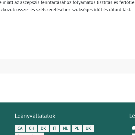
att az aszepszis fenntartásához folyamatos tisztítás és fertőtlen
zközök össze- és szétszereléséhez szükséges időt és ráfordítást.
Leányvállalatok
Lé
CA
CH
DK
IT
NL
PL
UK