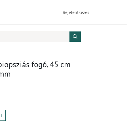
Bejelentkezés
iopsziás fogó, 45 cm
 mm
d