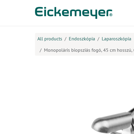
Kihagyás és továbblépés a tartalomhoz
​Ter
All products
Endoszkópia
Laparoszkópia
Monopoláris biopsziás fogó, 45 cm hosszú