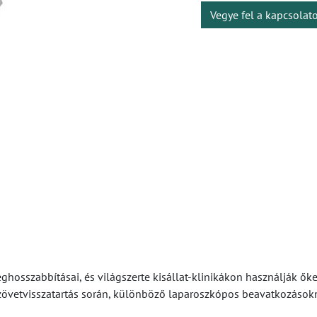
Vegye fel a kapcsolat
osszabbításai, és világszerte kisállat-klinikákon használják őket
szövetvisszatartás során, különböző laparoszkópos beavatkozásokn