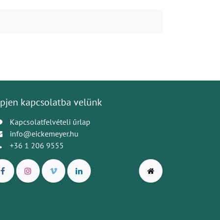
pjen kapcsolatba velünk
Kapcsolatfelvételi űrlap
info@eickemeyer.hu
+36 1 206 9555