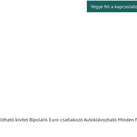
Vegye fel a kapcsolat
tható kivitel Bipoláris Euro-csatlakozó Autoklávozható Minden 