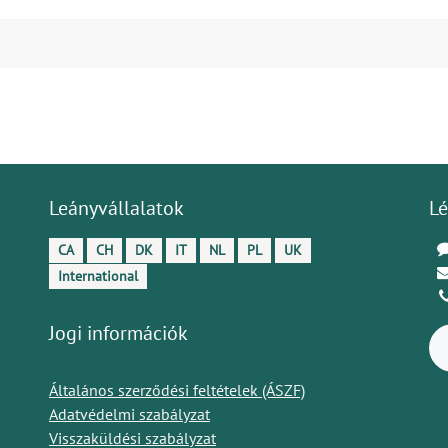
Leányvállalatok
Lé
CA
CH
DK
IT
NL
PL
UK
International
Jogi információk
Általános szerződési feltételek (ÁSZF)
Adatvédelmi szabályzat
Visszaküldési szabályzat