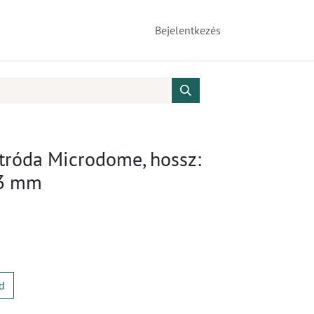
Bejelentkezés
ktróda Microdome, hossz:
,3 mm
d