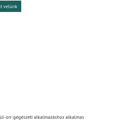
ot velünk
fül-orr-gégészeti alkalmazáshoz alkalmas