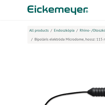
Kihagyás és továbblépés a tartalomhoz
​Ter
All products
Endoszkópia
Rhino- /Otoszk
Bipoláris elektróda Microdome, hossz: 115