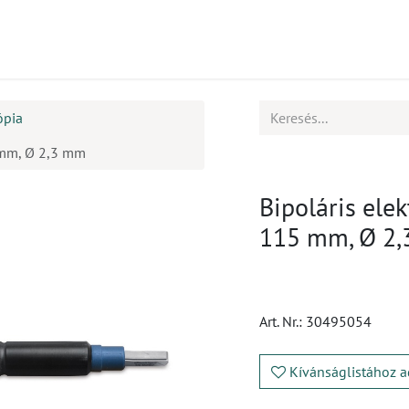
mékek
CPD
Ügyfélszolgálat
Állások
ópia
 mm, Ø 2,3 mm
Bipoláris ele
115 mm, Ø 2
Art. Nr.:
30495054
Kívánságlistához a