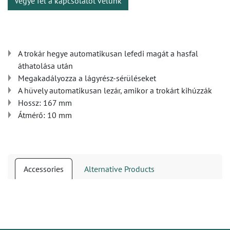
Vegye fel a kapcsolatot velünk
A trokár hegye automatikusan lefedi magát a hasfal
áthatolása után
Megakadályozza a lágyrész-sérüléseket
A hüvely automatikusan lezár, amikor a trokárt kihúzzák
Hossz: 167 mm
Átmérő: 10 mm
Accessories
Alternative Products