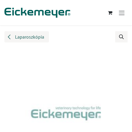
Kihagyás és továbblépés a tartalomhoz
Laparoszkópia