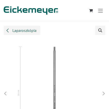
Kihagyás és továbblépés a tartalomhoz
Laparoszkópia