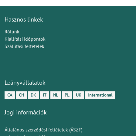
Hasznos linkek
Rólunk
Kiállítási időpontok
Szállítási feltételek
Leányvállalatok
CA
CH
DK
IT
NL
PL
UK
International
Jogi információk
Általános szerződési feltételek (ÁSZF)