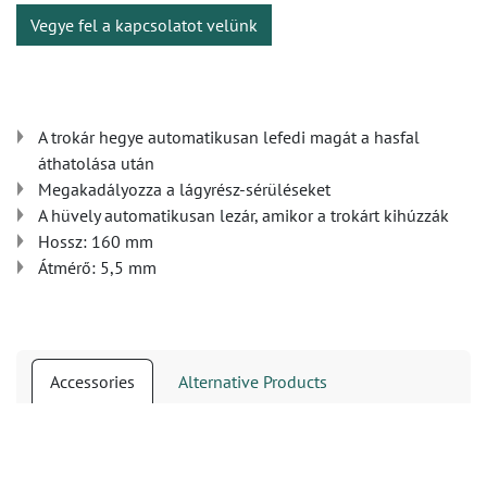
Vegye fel a kapcsolatot velünk
A trokár hegye automatikusan lefedi magát a hasfal
áthatolása után
Megakadályozza a lágyrész-sérüléseket
A hüvely automatikusan lezár, amikor a trokárt kihúzzák
Hossz: 160 mm
Átmérő: 5,5 mm
Accessories
Alternative Products