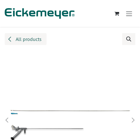
Kihagyás és továbblépés a tartalomhoz
All products