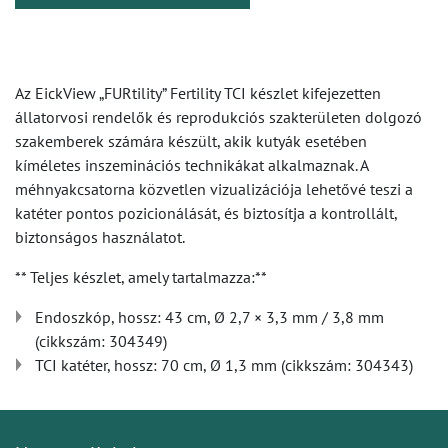
Az EickView „FURtility” Fertility TCI készlet kifejezetten
állatorvosi rendelők és reprodukciós szakterületen dolgozó
szakemberek számára készült, akik kutyák esetében
kíméletes inszeminációs technikákat alkalmaznak. A
méhnyakcsatorna közvetlen vizualizációja lehetővé teszi a
katéter pontos pozicionálását, és biztosítja a kontrollált,
biztonságos használatot.
** Teljes készlet, amely tartalmazza:**
Endoszkóp, hossz: 43 cm, Ø 2,7 × 3,3 mm / 3,8 mm
(cikkszám: 304349)
TCI katéter, hossz: 70 cm, Ø 1,3 mm (cikkszám: 304343)