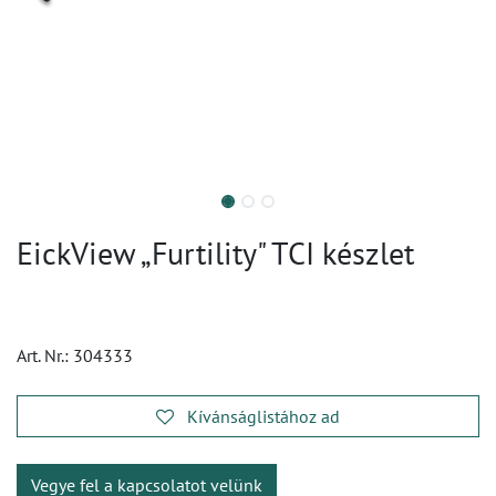
EickView „Furtility" TCI készlet
Art. Nr.:
304333
Kívánságlistához ad
Vegye fel a kapcsolatot velünk