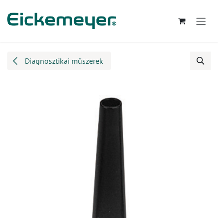
Kihagyás és továbblépés a tartalomhoz
Diagnosztikai műszerek