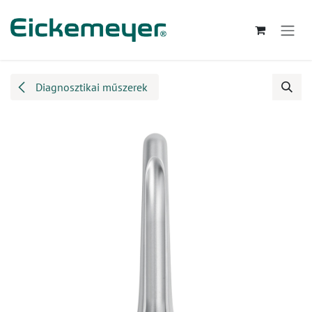
Kihagyás és továbblépés a tartalomhoz
Diagnosztikai műszerek