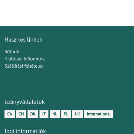
Hasznos linkek
Rólunk
Kiállítási időpontok
Szállítási feltételek
Leányvállalatok
CA
CH
DK
IT
NL
PL
UK
International
Jogi információk