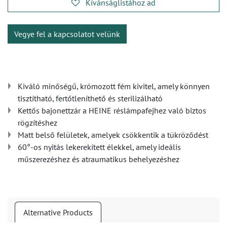
Kívánságlistához ad
Vegye fel a kapcsolatot velünk
Kiváló minőségű, krómozott fém kivitel, amely könnyen
tisztítható, fertőtleníthető és sterilizálható
Kettős bajonettzár a HEINE réslámpafejhez való biztos
rögzítéshez
Matt belső felületek, amelyek csökkentik a tükröződést
60°-os nyitás lekerekített élekkel, amely ideális
műszerezéshez és atraumatikus behelyezéshez
Alternative Products