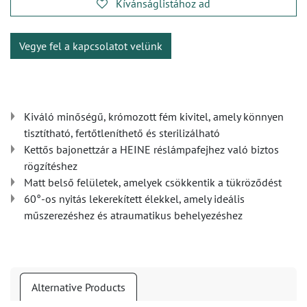
Kívánságlistához ad
Vegye fel a kapcsolatot velünk
Kiváló minőségű, krómozott fém kivitel, amely könnyen
tisztítható, fertőtleníthető és sterilizálható
Kettős bajonettzár a HEINE réslámpafejhez való biztos
rögzítéshez
Matt belső felületek, amelyek csökkentik a tükröződést
60°-os nyitás lekerekített élekkel, amely ideális
műszerezéshez és atraumatikus behelyezéshez
Alternative Products