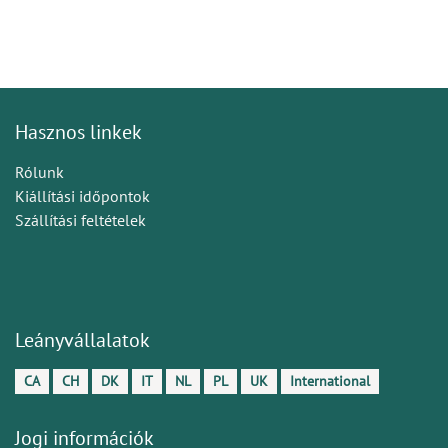
Hasznos linkek
Rólunk
Kiállítási időpontok
Szállítási feltételek
Leányvállalatok
CA
CH
DK
IT
NL
PL
UK
International
Jogi információk