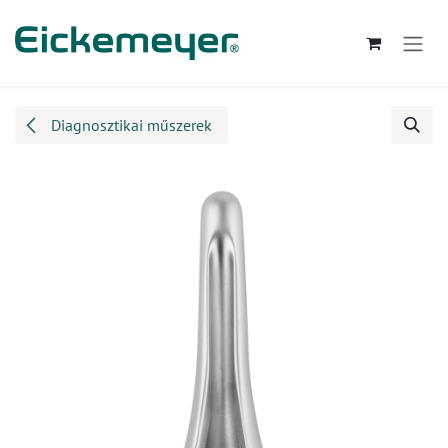
Kihagyás és továbblépés a tartalomhoz
Diagnosztikai műszerek