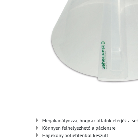
Megakadályozza, hogy az állatok elérjék a se
Könnyen felhelyezhető a páciensre
Hajlékony polietilénből készült