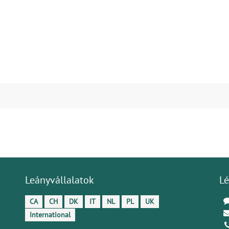
Leányvállalatok
Lé
CA
CH
DK
IT
NL
PL
UK
International