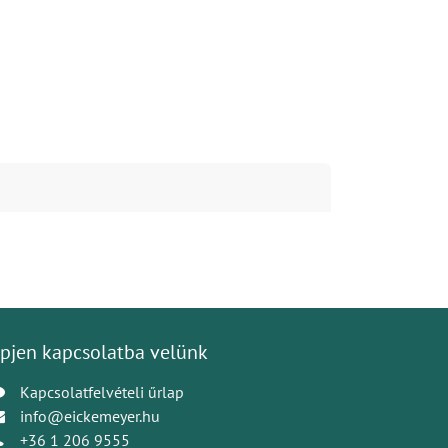
pjen kapcsolatba velünk
Kapcsolatfelvételi űrlap
info@eickemeyer.hu
+36 1 206 9555