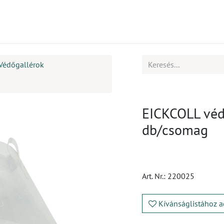
mékek
CPD
Ügyfélszolgálat
Állások
Védőgallérok
EICKCOLL véd
db/csomag
Art. Nr.:
220025
Kívánságlistához a