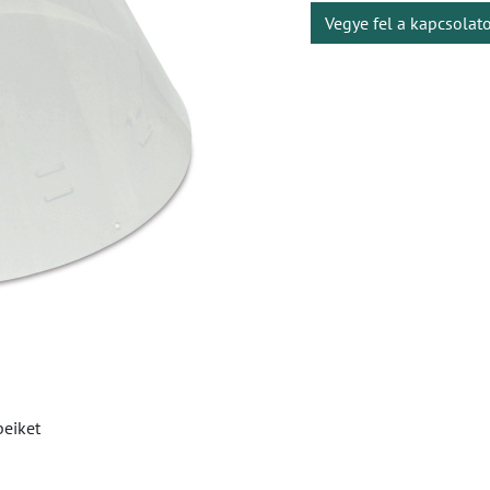
Vegye fel a kapcsolat
beiket