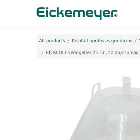
Kihagyás és továbblépés a tartalomhoz
​Ter
All products
Kisállat-ápolás és gondozás
EICKCOLL védőgallér 25 cm, 10 db/csomag