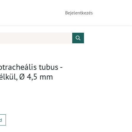
Bejelentkezés
tracheális tubus -
élkül, Ø 4,5 mm
d