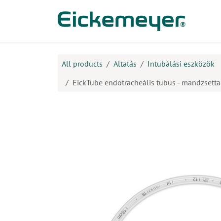
Kihagyás és továbblépés a tartalomhoz
​Ter
All products
Altatás
Intubálási eszközök
EickTube endotracheális tubus - mandzsetta