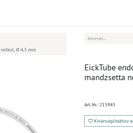
mékek
CPD
Ügyfélszolgálat
Állások
 nélkül, Ø 4,5 mm
EickTube endo
mandzsetta n
Art. Nr.:
215945
Kívánságlistához a