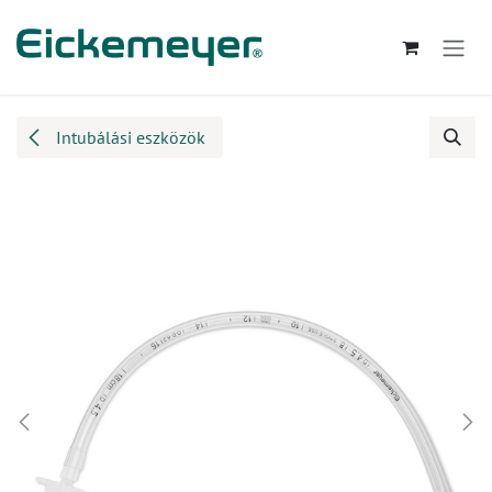
Kihagyás és továbblépés a tartalomhoz
Intubálási eszközök