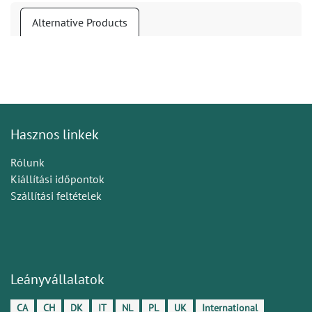
Alternative Products
Hasznos linkek
Rólunk
Kiállítási időpontok
Szállítási feltételek
Leányvállalatok
CA
CH
DK
IT
NL
PL
UK
International