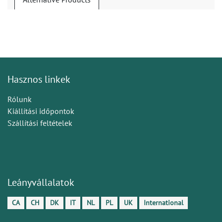
Hasznos linkek
Rólunk
Kiállítási időpontok
Szállítási feltételek
Leányvállalatok
CA
CH
DK
IT
NL
PL
UK
International