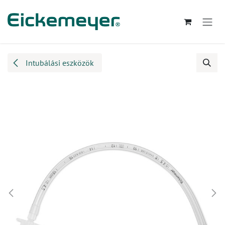
Kihagyás és továbblépés a tartalomhoz
Intubálási eszközök