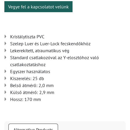
Vegye fel a kapcsolatot velünk
Kristálytiszta PVC
Szelep Luer és Luer-Lock fecskendőkhöz
Lekerekített, atraumatikus vég
Standard csatlakozóval az Y-elosztóhoz való
csatlakoztatáshoz
Egyszer használatos
Kiszerelés: 25 db
Belső átmérő: 2,0 mm
Külső átmérő: 2,9 mm
Hossz: 170 mm
Alternative Products