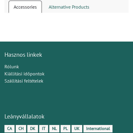
Accessories
Alternative Products
Hasznos linkek
Rólunk
Kiállítási időpontok
Szállítási feltételek
Leányvállalatok
CA
CH
DK
IT
NL
PL
UK
International