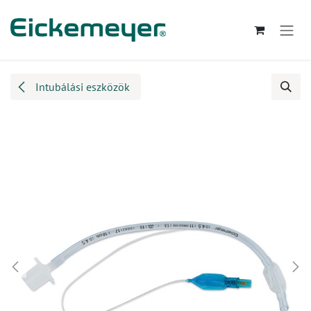
Kihagyás és továbblépés a tartalomhoz
Intubálási eszközök