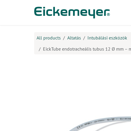
Kihagyás és továbblépés a tartalomhoz
​Ter
All products
Altatás
Intubálási eszközök
EickTube endotracheális tubus 12 Ø mm – m