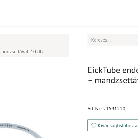
mékek
CPD
Ügyfélszolgálat
Állások
andzsettával, 10 db
EickTube end
– mandzsettáv
Art. Nr.:
21591210
Kívánságlistához a