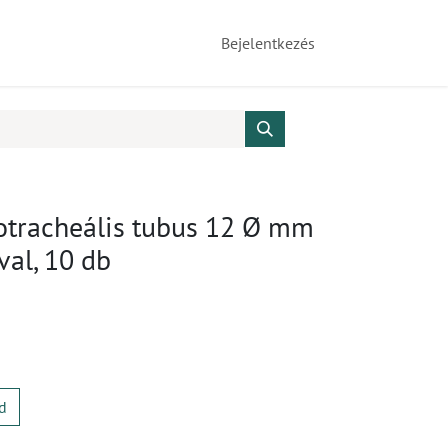
Bejelentkezés
otracheális tubus 12 Ø mm
al, 10 db
d