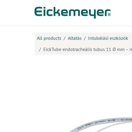
Kihagyás és továbblépés a tartalomhoz
​Ter
All products
Altatás
Intubálási eszközök
EickTube endotracheális tubus 11 Ø mm – m