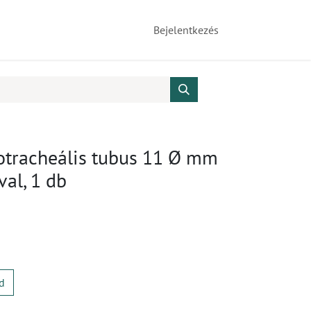
Bejelentkezés
otracheális tubus 11 Ø mm
al, 1 db
d