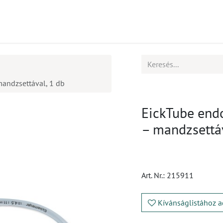
mékek
CPD
Ügyfélszolgálat
Állások
andzsettával, 1 db
EickTube end
– mandzsettáv
Art. Nr.:
215911
Kívánságlistához a