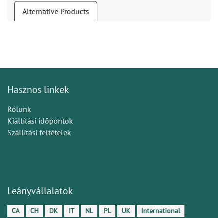
Alternative Products
Hasznos linkek
Rólunk
Kiállítási időpontok
Szállítási feltételek
Leányvállalatok
CA
CH
DK
IT
NL
PL
UK
International