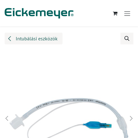
Kihagyás és továbblépés a tartalomhoz
Intubálási eszközök