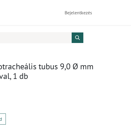
Bejelentkezés
otracheális tubus 9,0 Ø mm
al, 1 db
d