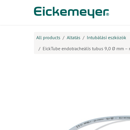
Kihagyás és továbblépés a tartalomhoz
​Ter
All products
Altatás
Intubálási eszközök
EickTube endotracheális tubus 9,0 Ø mm – 