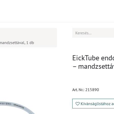
mékek
CPD
Ügyfélszolgálat
Állások
mandzsettával, 1 db
EickTube end
– mandzsettáv
Art. Nr.:
215890
Kívánságlistához a