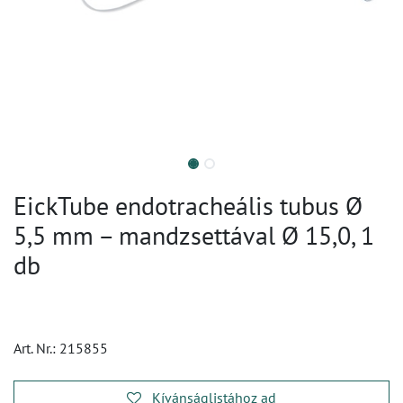
EickTube endotracheális tubus Ø
5,5 mm – mandzsettával Ø 15,0, 1
db
Art. Nr.:
215855
Kívánságlistához ad