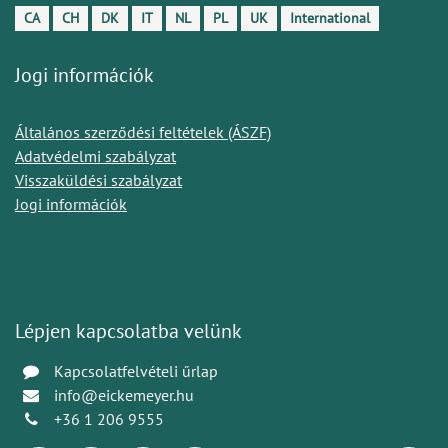
CA
CH
DK
IT
NL
PL
UK
International
Jogi információk
Általános szerződési feltételek (ÁSZF)
Adatvédelmi szabályzat
Visszaküldési szabályzat
Jogi információk
Lépjen kapcsolatba velünk
Kapcsolatfelvételi űrlap
info@eickemeyer.hu
+36 1 206 9555