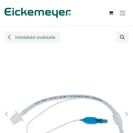
Kihagyás és továbblépés a tartalomhoz
Intubálási eszközök