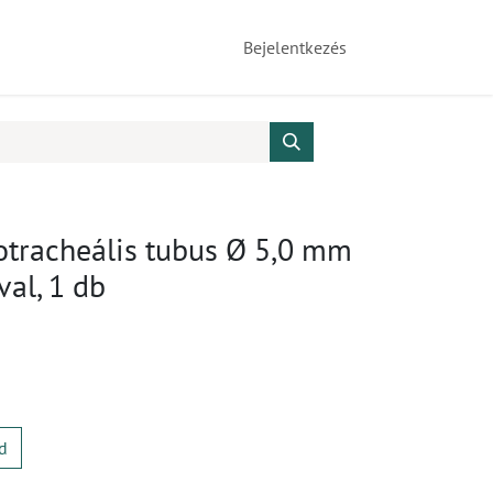
Bejelentkezés
otracheális tubus Ø 5,0 mm
al, 1 db
d