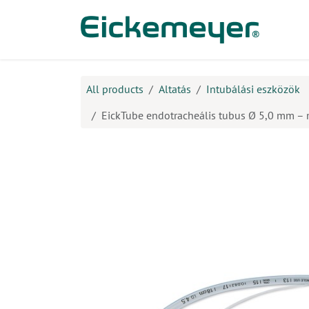
Kihagyás és továbblépés a tartalomhoz
​Ter
All products
Altatás
Intubálási eszközök
EickTube endotracheális tubus Ø 5,0 mm – 