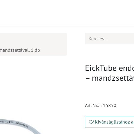
mékek
CPD
Ügyfélszolgálat
Állások
mandzsettával, 1 db
EickTube end
– mandzsettáv
Art. Nr.:
215850
Kívánságlistához a