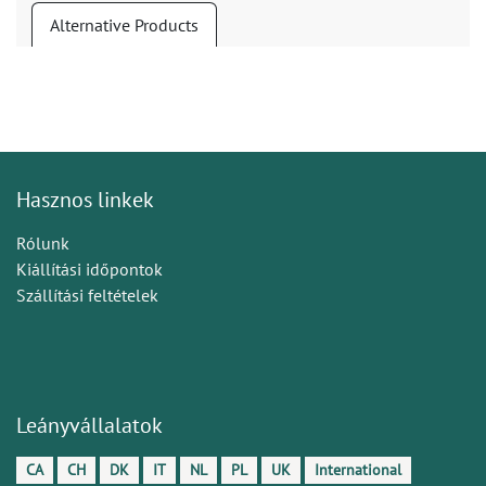
Alternative Products
Hasznos linkek
Rólunk
Kiállítási időpontok
Szállítási feltételek
Leányvállalatok
CA
CH
DK
IT
NL
PL
UK
International