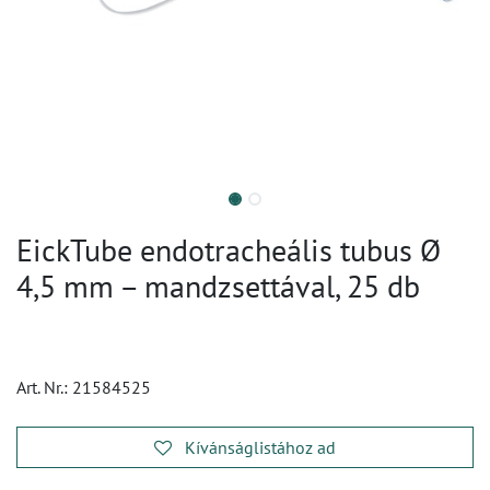
EickTube endotracheális tubus Ø
4,5 mm – mandzsettával, 25 db
Art. Nr.:
21584525
Kívánságlistához ad