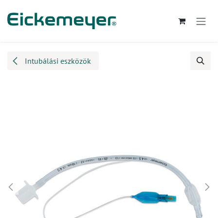
Kihagyás és továbblépés a tartalomhoz
Intubálási eszközök