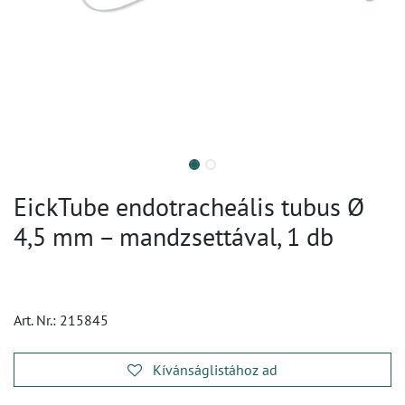
EickTube endotracheális tubus Ø
4,5 mm – mandzsettával, 1 db
Art. Nr.:
215845
Kívánságlistához ad