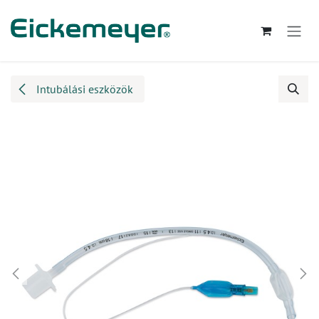
Kihagyás és továbblépés a tartalomhoz
Intubálási eszközök