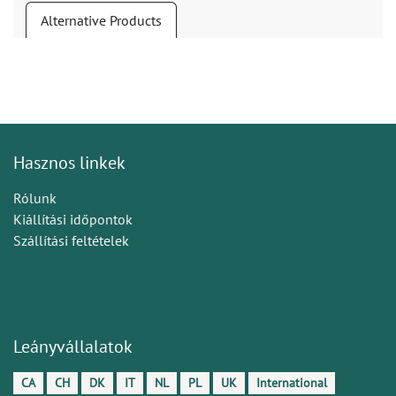
Alternative Products
Hasznos linkek
Rólunk
Kiállítási időpontok
Szállítási feltételek
Leányvállalatok
CA
CH
DK
IT
NL
PL
UK
International