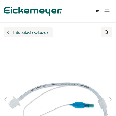
Kihagyás és továbblépés a tartalomhoz
Intubálási eszközök