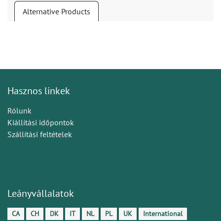
Alternative Products
Hasznos linkek
Rólunk
Kiállítási időpontok
Szállítási feltételek
Leányvállalatok
CA
CH
DK
IT
NL
PL
UK
International