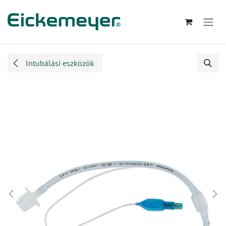
Kihagyás és továbblépés a tartalomhoz
Intubálási eszközök