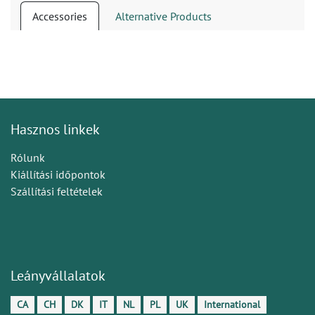
Accessories
Alternative Products
Hasznos linkek
Rólunk
Kiállítási időpontok
Szállítási feltételek
Leányvállalatok
CA
CH
DK
IT
NL
PL
UK
International