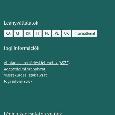
Leányvállalatok
CA
CH
DK
IT
NL
PL
UK
International
Jogi információk
Általános szerződési feltételek (ÁSZF)
Adatvédelmi szabályzat
Visszaküldési szabályzat
Jogi információk
Lépjen kapcsolatba velünk