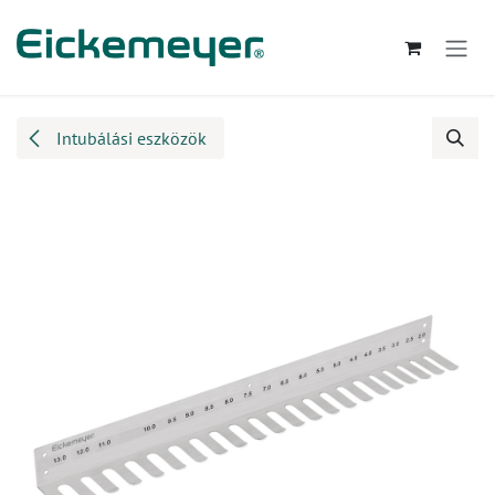
Kihagyás és továbblépés a tartalomhoz
Intubálási eszközök