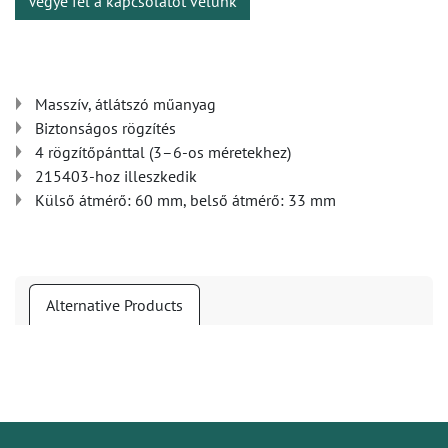
Vegye fel a kapcsolatot velünk
Masszív, átlátszó műanyag
Biztonságos rögzítés
4 rögzítőpánttal (3–6-os méretekhez)
215403-hoz illeszkedik
Külső átmérő: 60 mm, belső átmérő: 33 mm
Alternative Products