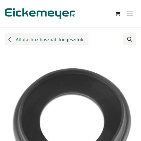
Kihagyás és továbblépés a tartalomhoz
Altatáshoz használt kiegészítők