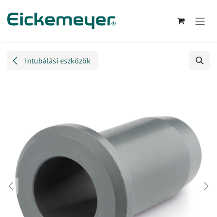
Kihagyás és továbblépés a tartalomhoz
Intubálási eszközök