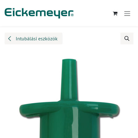
Kihagyás és továbblépés a tartalomhoz
Intubálási eszközök