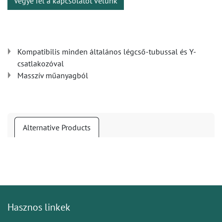
Vegye fel a kapcsolatot velünk
Kompatibilis minden általános légcső-tubussal és Y-
csatlakozóval
Masszív műanyagból
Alternative Products
Hasznos linkek