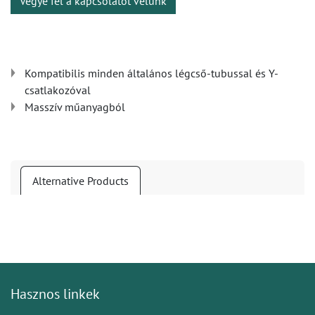
Vegye fel a kapcsolatot velünk
Kompatibilis minden általános légcső-tubussal és Y-
csatlakozóval
Masszív műanyagból
Alternative Products
Hasznos linkek