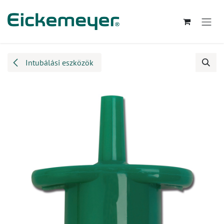
Kihagyás és továbblépés a tartalomhoz
Intubálási eszközök