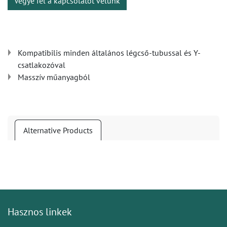
Vegye fel a kapcsolatot velünk
Kompatibilis minden általános légcső-tubussal és Y-
csatlakozóval
Masszív műanyagból
Alternative Products
Hasznos linkek