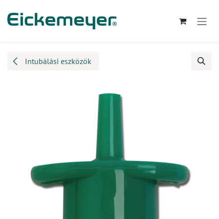
Kihagyás és továbblépés a tartalomhoz
Intubálási eszközök