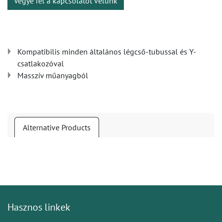
Vegye fel a kapcsolatot velünk
Kompatibilis minden általános légcső-tubussal és Y-
csatlakozóval
Masszív műanyagból
Alternative Products
Hasznos linkek