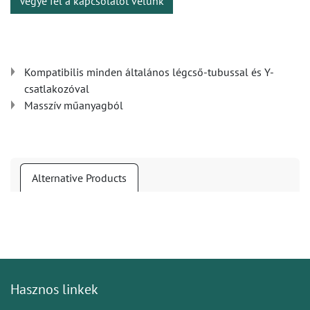
Vegye fel a kapcsolatot velünk
Kompatibilis minden általános légcső-tubussal és Y-
csatlakozóval
Masszív műanyagból
Alternative Products
Hasznos linkek