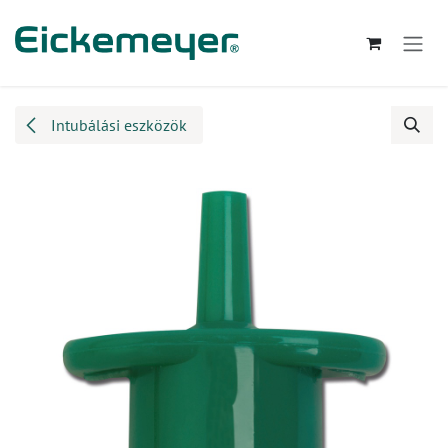
Kihagyás és továbblépés a tartalomhoz
Intubálási eszközök