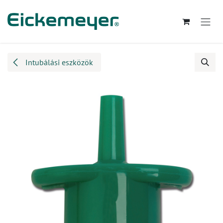
Kihagyás és továbblépés a tartalomhoz
Intubálási eszközök