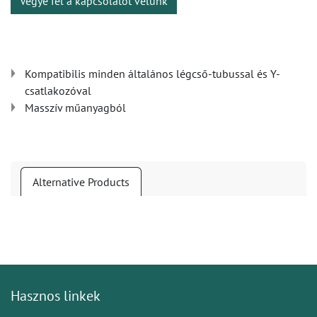
Vegye fel a kapcsolatot velünk
Kompatibilis minden általános légcső-tubussal és Y-
csatlakozóval
Masszív műanyagból
Alternative Products
Hasznos linkek