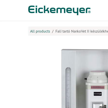
Kihagyás és továbblépés a tartalomhoz
​Ter
All products
Fali tartó NarkoVet II készülékh