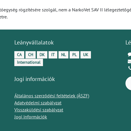
ltatóegység rögzítésére szolgál, nem a NarkoVet SAV II lélegeztető
etre.
Leányvállalatok
Lé
CA
CH
DK
IT
NL
PL
UK
International
Jogi információk
Általános szerződési feltételek (ÁSZF)
Adatvédelmi szabályzat
Visszaküldési szabályzat
Jogi információk