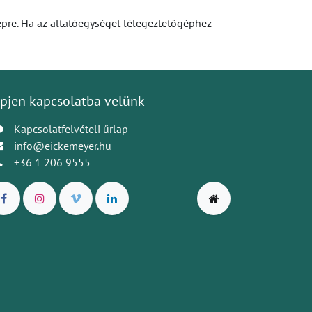
gépre. Ha az altatóegységet lélegeztetőgéphez
pjen kapcsolatba velünk
Kapcsolatfelvételi űrlap
info@eickemeyer.hu
+36 1 206 9555