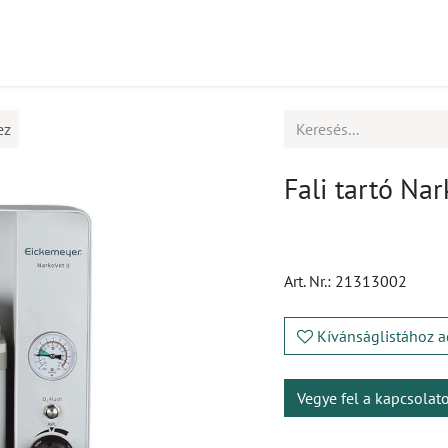
mékek
CPD
Ügyfélszolgálat
Állások
ez
Fali tartó Nar
Art. Nr.:
21313002
Kívánságlistához a
Vegye fel a kapcsolat