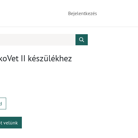
Bejelentkezés
koVet II készülékhez
d
ot velünk