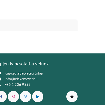
pjen kapcsolatba velünk
Kapcsolatfelvételi űrlap
info@eickemeyer.hu
+36 1 206 9555