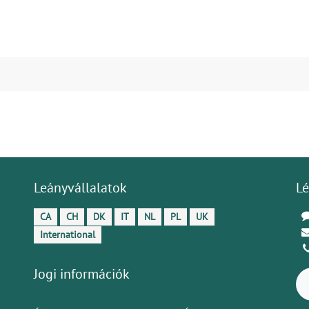
Leányvállalatok
Lé
CA
CH
DK
IT
NL
PL
UK
International
Jogi információk