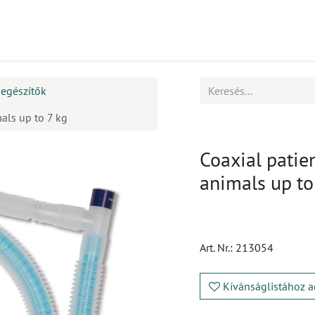
mékek
CPD
Ügyfélszolgálat
Állások
iegészítők
als up to 7 kg
Coaxial patie
animals up to
Art. Nr.:
213054
Kívánságlistához a