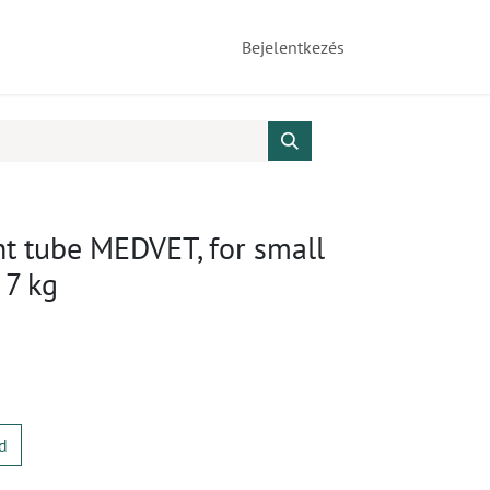
Bejelentkezés
nt tube MEDVET, for small
 7 kg
d