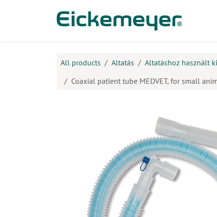
Kihagyás és továbblépés a tartalomhoz
​Ter
All products
Altatás
Altatáshoz használt k
Coaxial patient tube MEDVET, for small anim