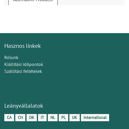
Hasznos linkek
Rólunk
Kiállítási időpontok
Szállítási feltételek
Leányvállalatok
CA
CH
DK
IT
NL
PL
UK
International