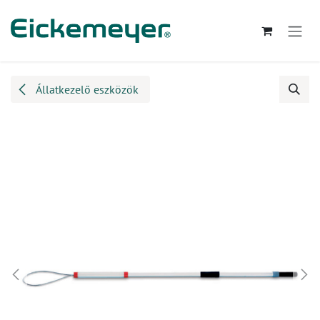
Kihagyás és továbblépés a tartalomhoz
Állatkezelő eszközök