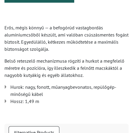
Erős, mégis könnyű — a befogórúd vastagbordás
alumíniumcsőből készült, ami valóban csúszásmentes fogást
biztosít. Egyedülálló, kétkezes működtetése a maximális
biztonságot szolgálja.
Belső reteszelő mechanizmusa rögzíti a hurkot a megfelelő
méretre és pozícióra, így illeszkedik a felnőtt macskáktól a
nagyobb kutyákig és egyéb állatokhoz.
Hurok: nagy, fonott, műanyagbevonatos, repülőgép-
minőségű kábel
Hossz: 1,49 m
Alternative Products