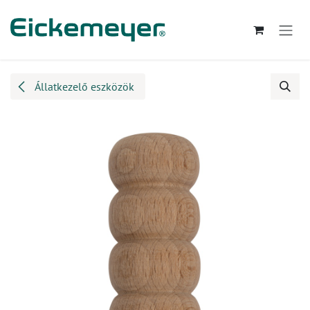
Kihagyás és továbblépés a tartalomhoz
Állatkezelő eszközök