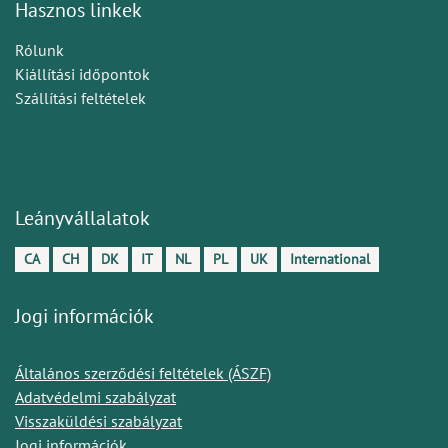
Hasznos linkek
Rólunk
Kiállítási időpontok
Szállítási feltételek
Leányvállalatok
CA
CH
DK
IT
NL
PL
UK
International
Jogi információk
Általános szerződési feltételek (ÁSZF)
Adatvédelmi szabályzat
Visszaküldési szabályzat
Jogi információk