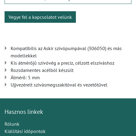
Vegye fel a kapcsolatot velünk
Kompatibilis az Askir szívópumpával (306050) és más
modellekkel
Kis átmérőjű szívóvég a precíz, célzott elszíváshoz
Rozsdamentes acélból készült
Átmérő: 5 mm
Ujjvezérelt szívásmegszakítóval és vezetőtűvel
Hasznos linkek
Rólunk
Kiállítási időpontok