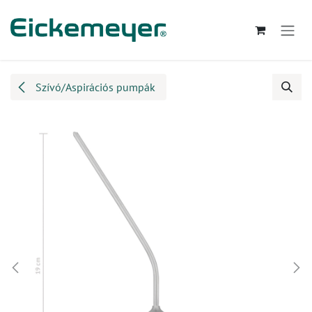
Kihagyás és továbblépés a tartalomhoz
Szívó/Aspirációs pumpák